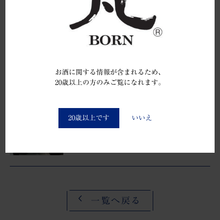
【紹介動画】IWC2010_チャンピオ
ン・サケ授賞式
2018.10.04
お酒に関する情報が含まれるため、
前のできごと
20歳以上の方のみご覧になれます。
You must be at least 20 to enter this site
平成30年醸造年度の新米新酒の初搾
20歳以上です
いいえ
りが開始さ…
2018.10.01
一覧へ戻る