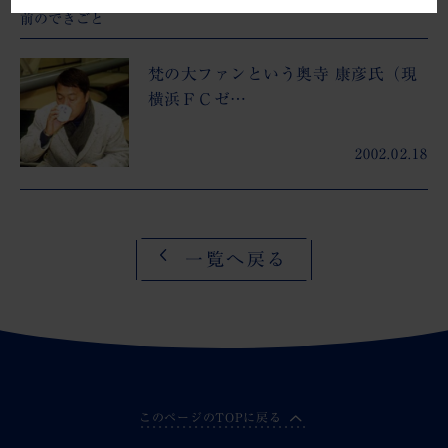
前のできごと
梵の大ファンという奥寺 康彦氏（現
横浜ＦＣゼ…
2002.02.18
一覧へ戻る
このページのTOPに戻る