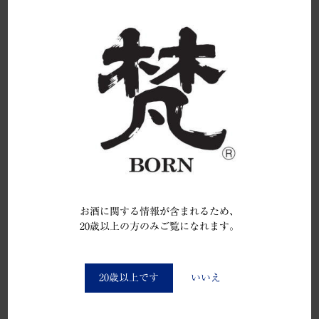
デジタルハイビジョン番組「幻の日本酒を探して」の
リポーターとして、中島 史恵様（シェイプＵＰガール
ズ）が酒蔵を取材の為、来社。
次のできごと
お酒に関する情報が含まれるため、
「梵・極秘造」が総合第１位グラン
20歳以上の方のみご覧になれます。
プリ獲得
You must be at least 20 to enter this site
20歳以上です
いいえ
2002.05.10