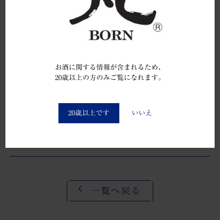
ました
2002.05.25
お酒に関する情報が含まれるため、
前のできごと
20歳以上の方のみご覧になれます。
You must be at least 20 to enter this site
中島 史恵様（シェイプＵＰガール
ズ）が酒蔵を…
20歳以上です
いいえ
2002.03.01
一覧へ戻る