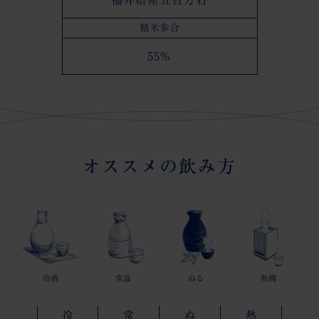
福井県産五百万石
精米歩合
55％
オススメの飲み方
冷酒
常温
ぬる
熱燗
冷
熱