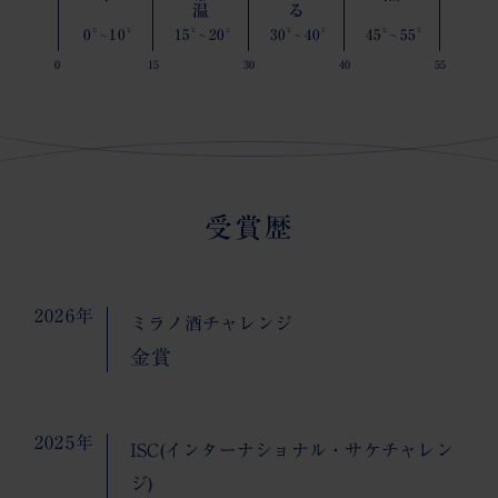
常温
ぬる
℃
℃
℃
℃
℃
℃
℃
℃
0
10
15
20
30
40
45
55
~
~
~
~
受賞歴
2026年
ミラノ酒チャレンジ
金賞
2025年
ISC(インターナショナル・サケチャレン
ジ)