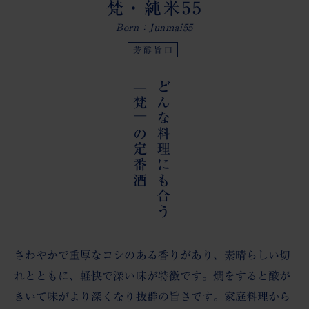
最近のできごと
梵・純米
55
Born：Junmai55
お問い合わせ
芳醇旨口
「梵」の定番酒
どんな料理にも合う
さわやかで重厚なコシのある香りがあり、素晴らしい切
れとともに、軽快で深い味が特徴です。燗をすると酸が
きいて味がより深くなり抜群の旨さです。家庭料理から