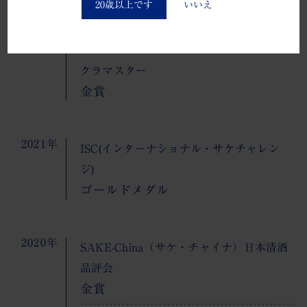
20歳以上です
いいえ
2022年
Australian Sake Awards
People’s Choice賞
クラマスター
金賞
2021年
ISC(インターナショナル・サケチャレン
ジ)
ゴールドメダル
2020年
SAKE-China（サケ・チャイナ）日本清酒
品評会
金賞