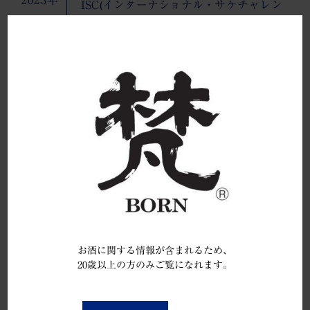
2023年
ISC(インターナショナル・サケチャレン
ジ)
ゴールドメダル
CINVE スペイン酒類コンクール
ゴールドメダル
Australian Sake Awards
ゴールド賞
クラマスター
金賞
ワイングラスでおいしい日本酒アワード
お酒に関する情報が含まれるため、
20歳以上の方のみご覧になれます。
金賞
You must be at least 20 to enter this site