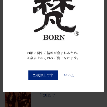
を造り出すための、夢の新酒蔵の建設です。鍬入れに
も緊張致しました。
次のできごと
平成26年度、新米新酒の酒造りが始
まりました。
お酒に関する情報が含まれるため、
20歳以上の方のみご覧になれます。
2014.08.22
You must be at least 20 to enter this site
20歳以上です
いいえ
前のできごと
ワイングラスでおいしい日本酒アワ
ード2015で…