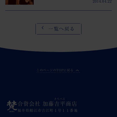
2014.04.22
一覧へ戻る
このページのTOPに戻る
きちべえ
合資会社 加藤
吉平
商店
福井県鯖江市吉江町１号１１番地