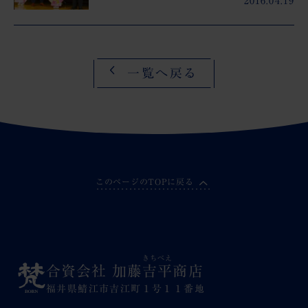
2016.04.19
一覧へ戻る
このページのTOPに戻る
きちべえ
合資会社 加藤
吉平
商店
福井県鯖江市吉江町１号１１番地