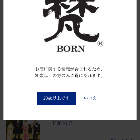
「梵・日本の翼」が最高賞グランプリを獲得し、米ダ
ラスで行われた表彰式に出席致しました。
次のできごと
平成28酒造年度の福井県産五百万石
の新米によ…
お酒に関する情報が含まれるため、
2016.08.23
20歳以上の方のみご覧になれます。
You must be at least 20 to enter this site
20歳以上です
いいえ
前のできごと
ワイングラスでおいしい日本酒アワ
ード2016で…