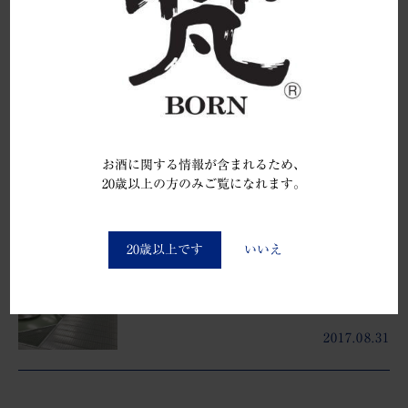
次のできごと
平成29酒造年度の新米新酒（五百万
石・純米吟…
2017.10.04
お酒に関する情報が含まれるため、
20歳以上の方のみご覧になれます。
You must be at least 20 to enter this site
前のできごと
20歳以上です
いいえ
「天空蔵」が稼働致しました。
2017.08.31