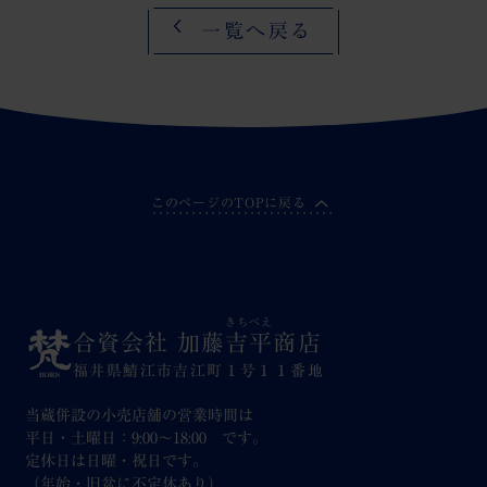
一覧へ戻る
このページのTOPに戻る
きちべえ
合資会社 加藤
吉平
商店
福井県鯖江市吉江町１号１１番地
当蔵併設の小売店舗の営業時間は
平日・土曜日：9:00～18:00 です。
定休日は日曜・祝日です。
（年始・旧盆に不定休あり）