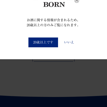
梵の大ファンという奥寺 康彦氏（現横浜ＦＣゼ…
お酒に関する情報が含まれるため、
20歳以上の方のみご覧になれます。
You must be at least 20 to enter this site
20歳以上です
いいえ
一覧へ戻る