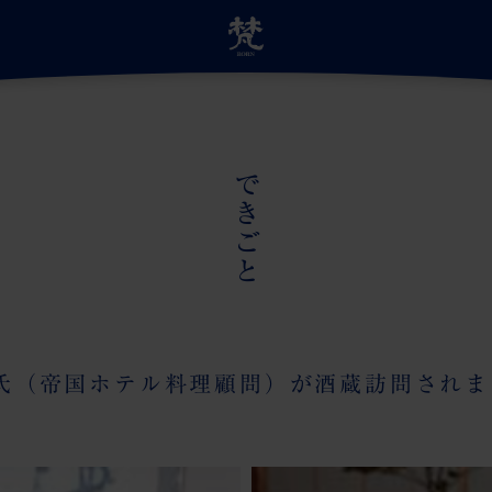
サイトトップ
できごと
自慢の日本酒
蔵のこだわり
蔵の受賞歴
夫氏（帝国ホテル料理顧問）が酒蔵訪問されま
蔵のあゆみ