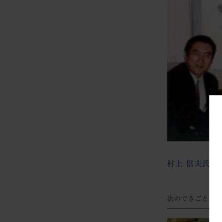
村上 信夫氏
次のできごと