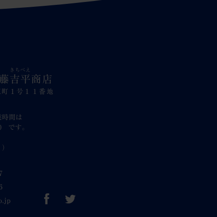
きちべえ
加藤
吉平
商店
江町１号１１番地
業時間は
00 です。
。
り）
7
6
o.jp