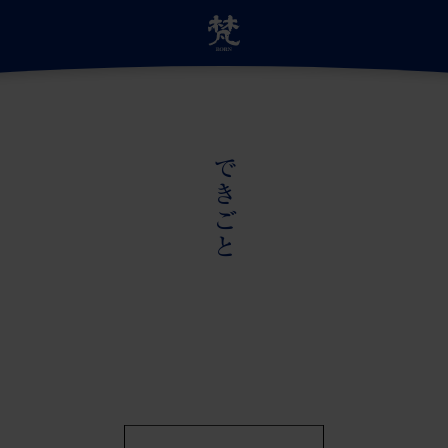
サイトトップ
できごと
自慢の日本酒
蔵のこだわり
蔵の受賞歴
言
蔵のあゆみ