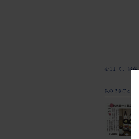
4/1より、当
次のできごと