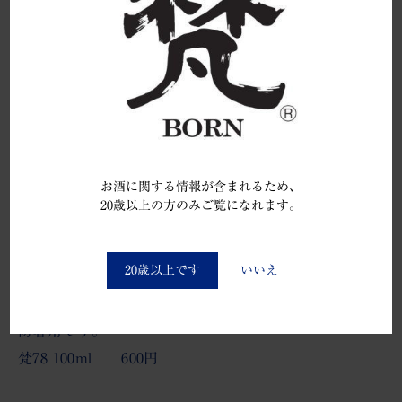
「梵78」どちらも高濃度の為に、数秒で殺菌する消毒
効果が確認されております。
※アルコール臭は数秒で消えますが、アルコールアレ
ルギーのある方はご使用をお控え下さい。
梵66 100ml 500円
お酒に関する情報が含まれるため、
梵66 500ml 1,200円
20歳以上の方のみご覧になれます。
You must be at least 20 to enter this site
20歳以上です
いいえ
「梵78」 は、アルコール分78%で、主に医療機関・消
防署用です。
梵78 100ml 600円