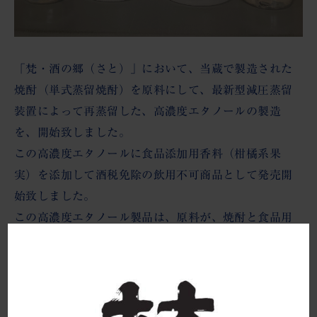
「梵・酒の郷（さと）」において、当蔵で製造された
焼酎（単式蒸留焼酎）を原料にして、最新型減圧蒸留
装置によって再蒸留した、高濃度エタノールの製造
を、開始致しました。
この高濃度エタノールに食品添加用香料（柑橘系果
実）を添加して酒税免除の飲用不可商品として発売開
始致しました。
この高濃度エタノール製品は、原料が、焼酎と食品用
香料という、植物由来成分100％の製品で、手指消毒用
エタノール代替品として、安心・安全にご使用頂くこ
とが可能です。
※手指消毒用として、ご使用頂いた場合、「梵66」