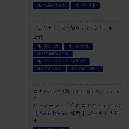
梵・天使のめざめ
梵・ゴールド
フェミナリーズ世界ワインコンクール
金賞
梵・夢は正夢
梵・日本の翼
梵・特撰純米大吟醸
梵・プレミアムスパークリング
梵・ときしらず
梵・焼酎（40度）
ロサンゼルス国際ワイン コンペティショ
ン
パッケージデザイン コンペティション
【 Saké Design 部門 】ゴールドメダ
ル