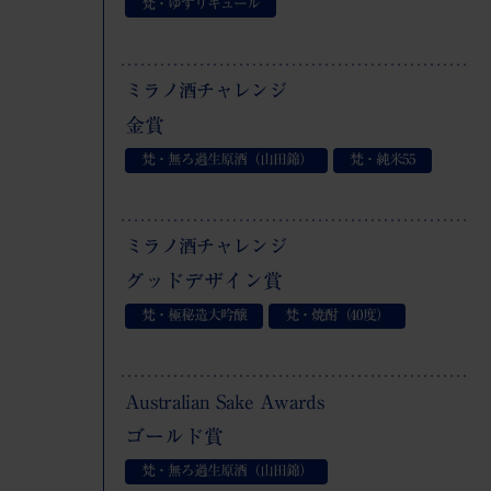
梵・ゆずリキュール
ミラノ酒チャレンジ
金賞
梵・無ろ過生原酒（山田錦）
梵・純米
55
ミラノ酒チャレンジ
グッドデザイン賞
梵・極秘造大吟醸
梵・焼酎（40度）
Australian Sake Awards
ゴールド賞
梵・無ろ過生原酒（山田錦）