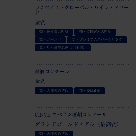
ラスベガス・グローバル・ワイン・アワー
ド
金賞
梵・極秘造大吟醸
梵・特撰純米大吟醸
梵・ゴールド
梵・プレミアムスパークリング
梵・無ろ過生原酒（山田錦）
美酒コンクール
金賞
梵・天使のめざめ
梵・夢は正夢
CINVE スペイン酒類コンクール
グランドゴールドメダル（最高賞）
梵・天使のめざめ