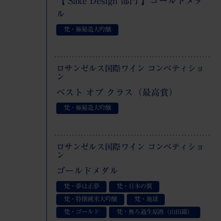
【 Saké Design 部門 】ゴールドメダ
ル
梵・極秘造大吟醸
ロサンゼルス国際ワイン コンペティショ
ン
ベスト オブ クラス（最高賞）
梵・極秘造大吟醸
ロサンゼルス国際ワイン コンペティショ
ン
ゴールドメダル
梵・夢は正夢
梵・日本の翼
梵・特撰純米大吟醸
梵・地球
梵・ゴールド
梵・無ろ過生原酒（山田錦）