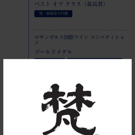
ベスト オブ クラス（最高賞）
梵・極秘造大吟醸
ロサンゼルス国際ワイン コンペティショ
ン
ゴールドメダル
梵・夢は正夢
梵・無ろ過生原酒（山田錦）
フェミナリーズ世界ワインコンクール
金賞
梵・天使のめざめ
梵・純米
55
ワイングラスでおいしい日本酒アワード