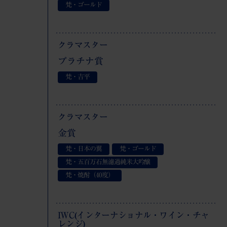
梵・ゴールド
クラマスター
プラチナ賞
梵・吉平
クラマスター
金賞
梵・日本の翼
梵・ゴールド
梵・五百万石無濾過純米大吟醸
梵・焼酎（40度）
IWC(インターナショナル・ワイン・チャ
レンジ)