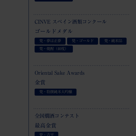
CINVE スペイン酒類コンクール
ゴールドメダル
梵・夢は正夢
梵・ゴールド
梵・純米
55
梵・焼酎（40度）
Oriental Sake Awards
金賞
梵・特撰純米大吟醸
全国燗酒コンテスト
最高金賞
梵・吉平