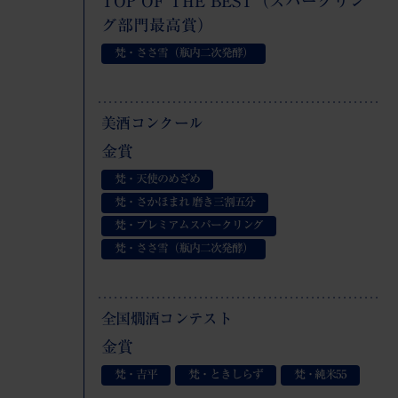
TOP OF THE BEST（スパークリン
グ部門最高賞）
梵・ささ雪（瓶内二次発酵）
美酒コンクール
金賞
梵・天使のめざめ
梵・さかほまれ 磨き三割五分
梵・プレミアムスパークリング
梵・ささ雪（瓶内二次発酵）
全国燗酒コンテスト
金賞
梵・吉平
梵・ときしらず
梵・純米
55