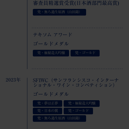
審査員精選賞受賞(日本酒部門最高賞)
梵・無ろ過生原酒（山田錦）
テキソム アワード
ゴールドメダル
梵・極秘造大吟醸
梵・ゴールド
2023年
SFIWC（サンフランシスコ・インターナ
ショナル・ワイン・コンペティション）
ゴールドメダル
梵・夢は正夢
梵・極秘造大吟醸
梵・日本の翼
梵・ゴールド
梵・無ろ過生原酒（山田錦）