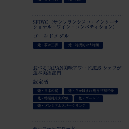
SFIWC（サンフランシスコ・インターナ
ショナル・ワイン・コンペティション）
ゴールドメダル
梵・夢は正夢
梵・特撰純米大吟醸
食べるJAPAN美味アワード2026 シェフが
選ぶ美酒部門
認定酒
梵・日本の翼
梵・さかほまれ 磨き三割五分
梵・特撰純米大吟醸
梵・ゴールド
梵・プレミアムスパークリング
モナコsakeアワード