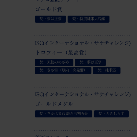
ゴールド賞
梵・夢は正夢
梵・特撰純米大吟醸
ISC(インターナショナル・サケチャレンジ)
トロフィー（最高賞）
梵・天使のめざめ
梵・夢は正夢
梵・ささ雪（瓶内二次発酵）
梵・純米
55
ISC(インターナショナル・サケチャレンジ)
ゴールドメダル
梵・さかほまれ 磨き三割五分
梵・ときしらず