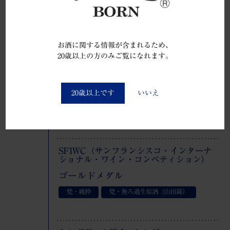
金賞
梵・ささ雪（瓶内二次発酵）
お酒に関する情報が含まれるため、
20歳以上の方のみご覧になれます。
You must be at least 20 to enter this site
2024年
SFIWC（サンフランシスコ・インターナ
ショナル・ワイン・コンペティション）
20歳以上です
いいえ
ダブルゴールドメダル（最高賞）
梵・日本の翼
SFIWC（サンフランシスコ・インターナ
ショナル・ワイン・コンペティション）
ゴールドメダル
梵・純粋
梵・無ろ過生原酒（山田錦）