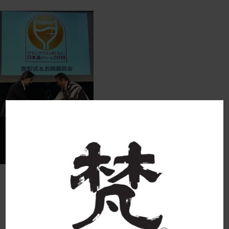
IMG_85961re 2018-05-10 11:15:06
born