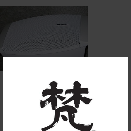
IMG_1754_2 2018-04-12 18:48:11
born