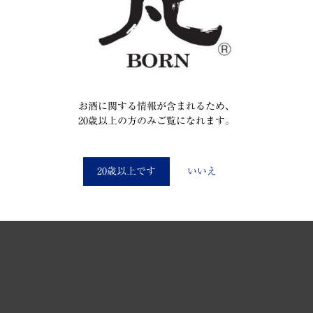
お酒に関する情報が含まれるため、
20歳以上の方のみご覧になれます。
You must be at least 20 to enter this site
20歳以上です
いいえ