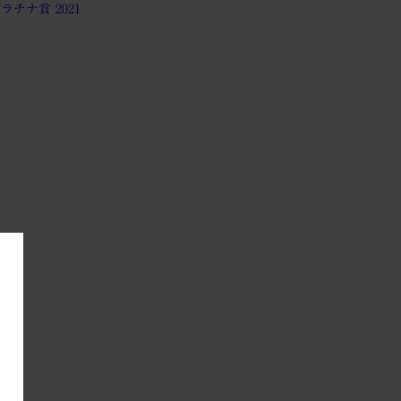
チナ賞 2021